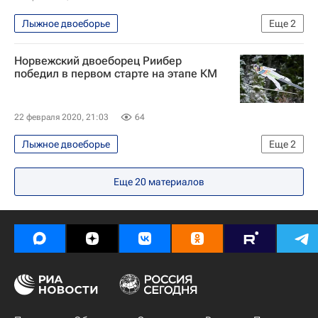
Лыжное двоеборье
Еще
2
Кубок мира по лыжному двоеборью
Норвежский двоеборец Риибер
Акито Ватабэ
победил в первом старте на этапе КМ
22 февраля 2020, 21:03
64
Лыжное двоеборье
Еще
2
Кубок мира по лыжному двоеборью
Еще
20
материалов
Ярл Магнус Риибер