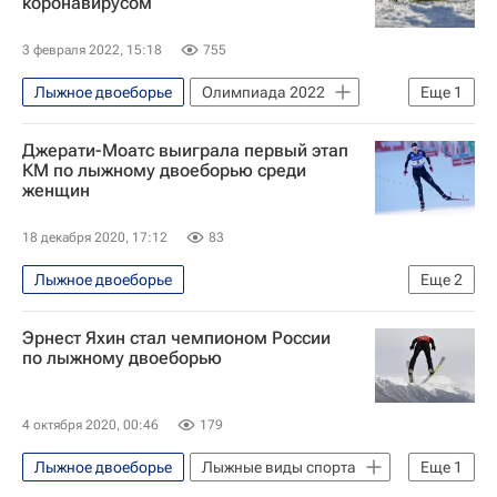
коронавирусом
3 февраля 2022, 15:18
755
Лыжное двоеборье
Олимпиада 2022
Еще
1
Спорт в условиях пандемии коронавируса
Джерати-Моатс выиграла первый этап
КМ по лыжному двоеборью среди
женщин
18 декабря 2020, 17:12
83
Лыжное двоеборье
Еще
2
Кубок мира по лыжному двоеборью
Эрнест Яхин стал чемпионом России
Лыжные виды спорта
по лыжному двоеборью
4 октября 2020, 00:46
179
Лыжное двоеборье
Лыжные виды спорта
Еще
1