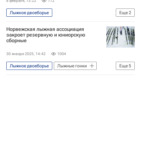
8 февраля, 13:22
172
Лыжное двоеборье
Еще
2
Международный олимпийский комитет (МОК)
Норвежская лыжная ассоциация
Зимние Олимпийские игры 2026
закроет резервную и юниорскую
сборные
30 января 2025, 14:42
1004
Лыжное двоеборье
Лыжные гонки
Еще
5
Спорт
Горнолыжный спорт
Фристайл
Прыжки на лыжах с трамплина
Сноуборд