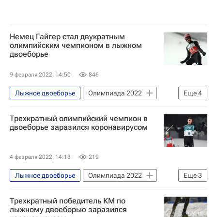
Сноуборд
Фристайл
Санный спорт
Хоккей
Немец Гайгер стал двукратным
олимпийским чемпионом в лыжном
двоеборье
9 февраля 2022, 14:50
846
Лыжное двоеборье
Олимпиада 2022
Еще
4
Олимпийские игры
Самир Мастиев
Трехкратный олимпийский чемпион в
Эрик Френцель
Вячеслав Барков
двоеборье заразился коронавирусом
4 февраля 2022, 14:13
219
Лыжное двоеборье
Олимпиада 2022
Еще
3
Спорт в условиях пандемии коронавируса
Трехкратный победитель КМ по
Нолан Зегерт
Пекин
лыжному двоеборью заразился