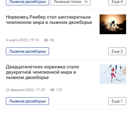
Лыжное двоеборье
Лыжные гонки
Еще
4
Спортивный арбитражный суд (CAS)
Норвежец Риибер стал шестикратным
Международная федерация лыжного спорта (FIS)
чемпионом мира в лыжном двоеборье
Горнолыжный спорт
Прыжки на лыжах с трамплина
4 марта 2023, 19:13
98
Лыжное двоеборье
Еще
2
Чемпионат мира по лыжным видам спорта
Двадцатилетняя норвежка стала
Ярл Магнус Риибер
двукратной чемпионкой мира в
лыжном двоеборье
24 февраля 2023, 17:39
123
Лыжное двоеборье
Еще
1
Чемпионат мира по лыжным видам спорта