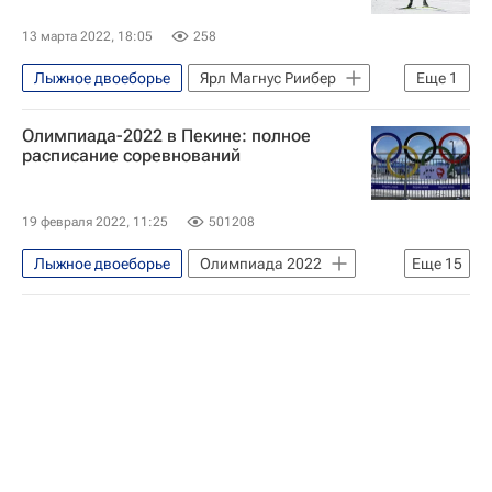
Вокруг спорта
13 марта 2022, 18:05
258
Авторы РИА Новости Спорт
Лыжное двоеборье
Ярл Магнус Риибер
Еще
1
Кубок мира по лыжному двоеборью
Олимпиада-2022 в Пекине: полное
расписание соревнований
19 февраля 2022, 11:25
501208
Лыжное двоеборье
Олимпиада 2022
Еще
15
Олимпийские игры
Биатлон
Бобслей
Скелетон
Керлинг
Конькобежный спорт
Фигурное катание
Шорт-трек
Горнолыжный спорт
Лыжные гонки
Прыжки на лыжах с трамплина