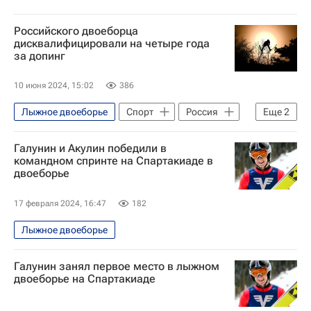
Российского двоеборца
дисквалифицировали на четыре года
за допинг
10 июня 2024, 15:02
386
Лыжное двоеборье
Спорт
Россия
Еще
2
Александр Овсянников
РУСАДА
Галунин и Акулин победили в
командном спринте на Спартакиаде в
двоеборье
17 февраля 2024, 16:47
182
Лыжное двоеборье
Галунин занял первое место в лыжном
двоеборье на Спартакиаде