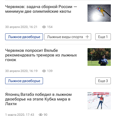
Эрнест Яхин
Червяков: задача сборной России —
минимум две олимпийские квоты
30 апреля 2020, 16:21
154
Лыжное двоеборье
Лыжные виды спорта
Еще
1
Эрнест Яхин
Червяков попросит Вяльбе
рекомендовать тренеров из лыжных
гонок
30 апреля 2020, 16:19
139
Лыжное двоеборье
Еще
3
Сборная России по лыжным гонкам
Японец Ватабэ победил в лыжном
Лыжные виды спорта
Елена Вяльбе
двоеборье на этапе Кубка мира в
Лахти
1 марта 2020, 17:43
90