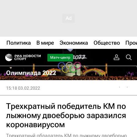
Политика
В мире
Экономика
Общество
Про
Матч-центр
Олимпиада 2022
15:18 03.02.2022
Трехкратный победитель КМ по
лыжному двоеборью заразился
коронавирусом
Трехкратный обладатель КМ по лыжному двоеборью