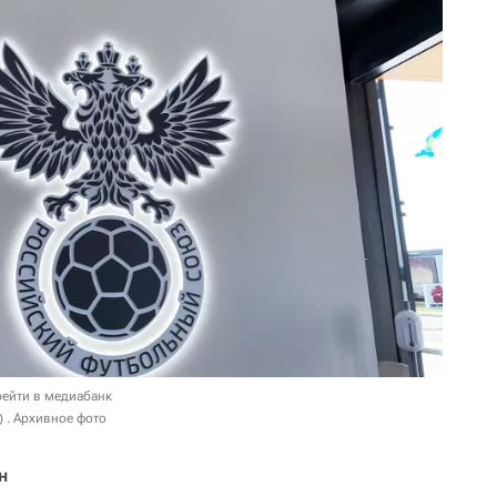
ейти в медиабанк
 . Архивное фото
н