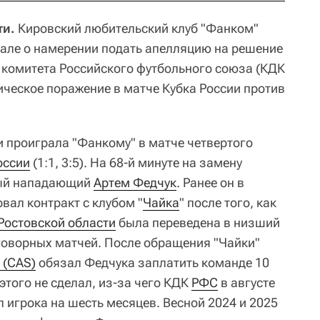
ти.
Кировский любительский клуб "Фанком"
нале о намерении подать апелляцию на решение
комитета Российского футбольного союза (КДК
ическое поражение в матче Кубка России против
ти проиграла "Фанкому" в матче четвертого
оссии
(1:1, 3:5). На 68-й минуте на замену
ый нападающий
Артем Федчук
. Ранее он в
вал контракт с клубом "
Чайка
" после того, как
Ростовской области
была переведена в низший
говорных матчей. После обращения "Чайки"
 (CAS)
обязал Федчука заплатить команде 10
этого не сделал, из-за чего КДК
РФС
в августе
 игрока на шесть месяцев. Весной 2024 и 2025