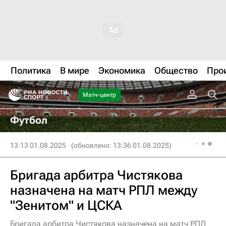
Политика
В мире
Экономика
Общество
Про
Матч-центр
Футбол
13:13 01.08.2025
(обновлено: 13:36 01.08.2025)
Бригада арбитра Чистякова
назначена на матч РПЛ между
"Зенитом" и ЦСКА
Бригада арбитра Чистякова назначена на матч РПЛ