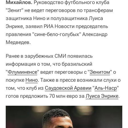
Михайлов.
Руководство футбольного клуба
"Зенит" не ведет переговоров по трансферам
защитника Нино и полузащитника Луиса
Энрике, заявил РИА Новости председатель
правления "сине-бело-голубых" Александр
Медведев.
Ранее в зарубежных СМИ появилась
информация о том, что бразильский
"
Флуминенсе
" ведет переговоры с "
Зенитом
" о
покупке
Нино
. Также в прессе возникали слухи о
том, что клуб из
Саудовской Аравии
"
Аль-Наср
"
готов предложить 70 млн евро за
Луиса Энрике
.