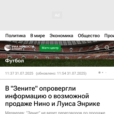
Политика
В мире
Экономика
Общество
Про
Матч-центр
Футбол
11:37 31.07.2025
(обновлено: 11:54 31.07.2025)
В "Зените" опровергли
информацию о возможной
продаже Нино и Луиса Энрике
Медведев: "Зенит" не ведет переговоров по продаже