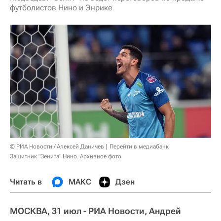
футболистов Нино и Энрике
© РИА Новости / Алексей Даничев
Перейти в медиабанк
Защитник "Зенита" Нино. Архивное фото
Читать в
МАКС
Дзен
МОСКВА, 31 июл - РИА Новости, Андрей