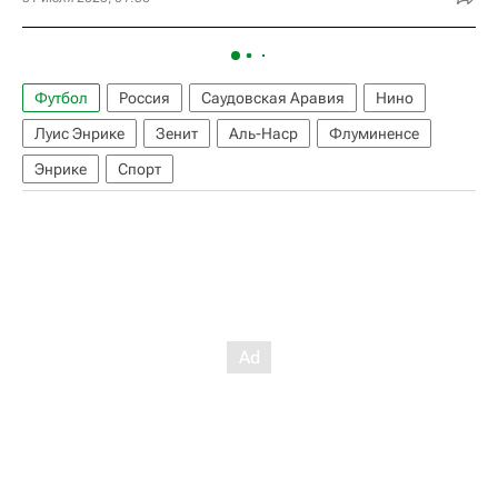
Футбол
Россия
Саудовская Аравия
Нино
Луис Энрике
Зенит
Аль-Наср
Флуминенсе
Энрике
Спорт