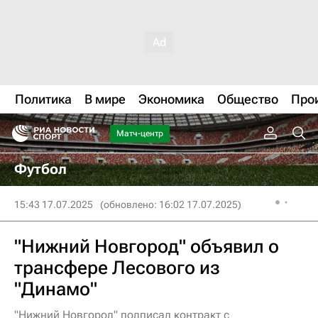
Политика
В мире
Экономика
Общество
Про
Матч-центр
Футбол
15:43 17.07.2025
(обновлено: 16:02 17.07.2025)
"Нижний Новгород" объявил о
трансфере Лесового из
"Динамо"
"Нижний Новгород" подписал контракт с