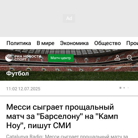
Политика
В мире
Экономика
Общество
Про
Матч-центр
Футбол
11:02 12.07.2025
Месси сыграет прощальный
матч за "Барселону" на "Камп
Ноу", пишут СМИ
Catalunya Radio: Месси сыграет прощальный матч за