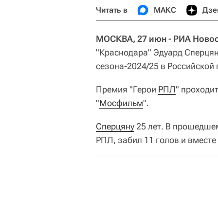
Читать в
МАКС
Дзе
МОСКВА, 27 июн - РИА Новос
"Краснодара" Эдуард Сперця
сезона-2024/25 в Российской 
Премия "Герои
РПЛ
" проходи
"
Мосфильм
".
Сперцяну
25 лет. В прошедшем
РПЛ, забил 11 голов и вмест