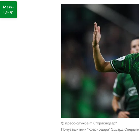
Матч-
центр
© пресс-служба ФК "Краснодар"
Полузащитник "Краснодара" Эдуард Сперцян