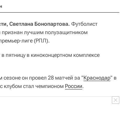
н
ти, Светлана Бонопартова.
Футболист
н признан лучшим полузащитником
премьер-лиге (РПЛ).
т в пятницу в киноконцертном комплексе
 сезоне он провел 28 матчей за "
Краснодар
" в
е с клубом стал чемпионом
России
.