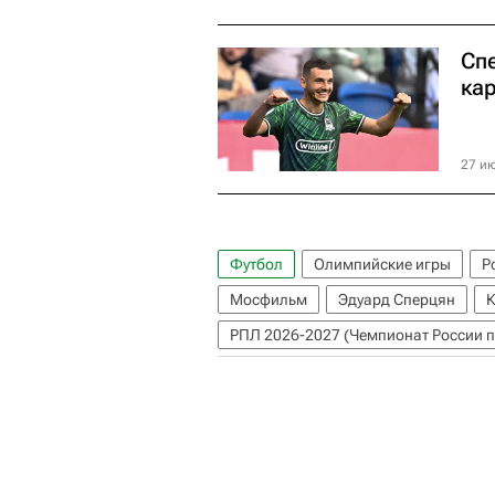
Сп
ка
27 ию
Футбол
Олимпийские игры
Р
Мосфильм
Эдуард Сперцян
К
РПЛ 2026-2027 (Чемпионат России п