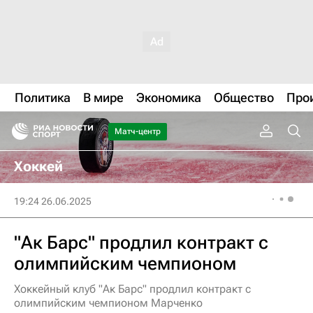
Политика
В мире
Экономика
Общество
Про
Матч-центр
Хоккей
19:24 26.06.2025
"Ак Барс" продлил контракт с
олимпийским чемпионом
Хоккейный клуб "Ак Барс" продлил контракт с
олимпийским чемпионом Марченко