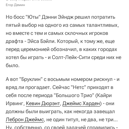
Егор Демин
Но босс "Юты" Дэнни Эйндж решил потратить
пятый выбор на одного из самых талантливых,
но вместе с тем и самых склочных игроков
драфта - Эйса Бэйли. Который, к тому же, еще
перед церемонией обозначил, в каких городах
хотел бы играть - и Солт-Лейк-Сити среди них не
было.
А вот "Бруклин" с восьмым номером рискнул - и
вряд ли прогадает. Сейчас "Нетс" приходят в
себя после периода "Большого Трио" (Кайри
Ирвинг,
Кевин Дюрэнт
,
Джеймс Харден
) - они
должны были выиграть, как некогда завещал
Леброн Джеймс
, не один титул, не два, не три...
Ну, собственно, со своей задачей справились -