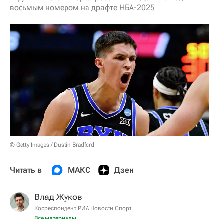
восьмым номером на драфте НБА-2025
© Getty Images / Dustin Bradford
Читать в
МАКС
Дзен
Влад Жуков
Корреспондент РИА Новости Спорт
Все материалы