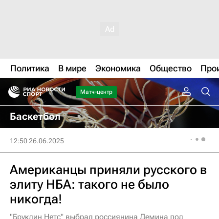
Политика
В мире
Экономика
Общество
Про
Матч-центр
Баскетбол
12:50 26.06.2025
Американцы приняли русского в
элиту НБА: такого не было
никогда!
"Бруклин Нетс" выбрал россиянина Демина под