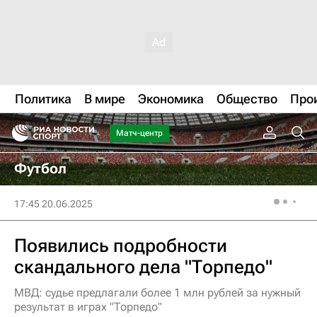
Политика
В мире
Экономика
Общество
Про
Матч-центр
Футбол
17:45 20.06.2025
Появились подробности
скандального дела "Торпедо"
МВД: судье предлагали более 1 млн рублей за нужный
результат в играх "Торпедо"