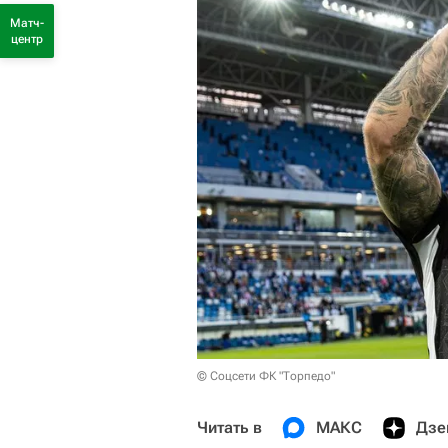
Матч-
центр
© Соцсети ФК "Торпедо"
Читать в
МАКС
Дзе