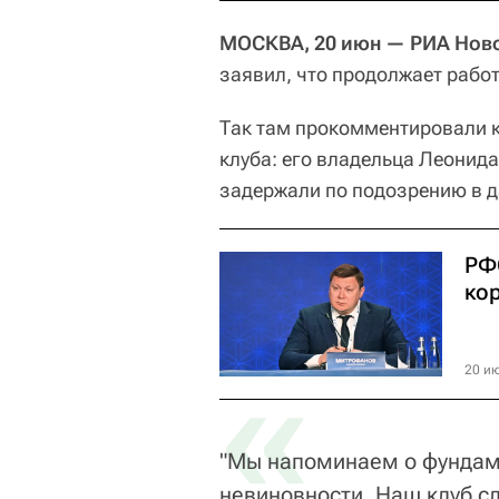
МОСКВА, 20 июн — РИА Ново
заявил, что продолжает рабо
Так там прокомментировали к
клуба: его владельца Леонид
задержали по подозрению в д
РФ
ко
«
20 ию
"Мы напоминаем о фундам
невиновности. Наш клуб сл