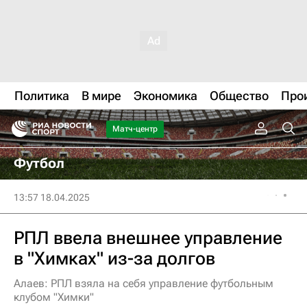
Политика
В мире
Экономика
Общество
Про
Матч-центр
Футбол
13:57 18.04.2025
РПЛ ввела внешнее управление
в "Химках" из-за долгов
Алаев: РПЛ взяла на себя управление футбольным
клубом "Химки"