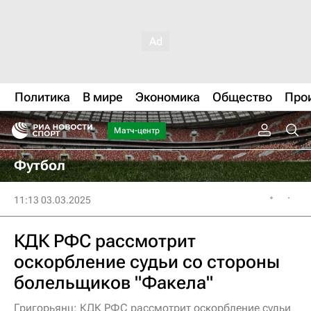
Политика
В мире
Экономика
Общество
Про
Матч-центр
Футбол
11:13 03.03.2025
КДК РФС рассмотрит
оскорбление судьи со стороны
болельщиков "Факела"
Григорьянц: КДК РФС рассмотрит оскорбление судьи