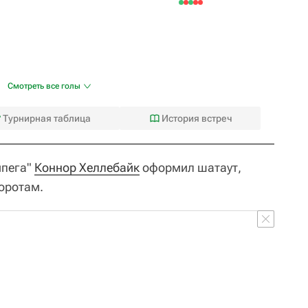
Смотреть все голы
Турнирная таблица
История встреч
ипега"
Коннор Хеллебайк
оформил шатаут,
воротам.