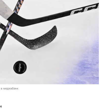
 в медиабанк
н