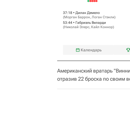
37:18 •
Дилан Демело
(
Морган Баррон
,
Логан Стэнли
)
53:44 •
Габриэль Виларди
(
Николай Элерс
,
Кайл Коннор
)
Календарь
Американский вратарь "Винн
отразив 22 броска по своим 