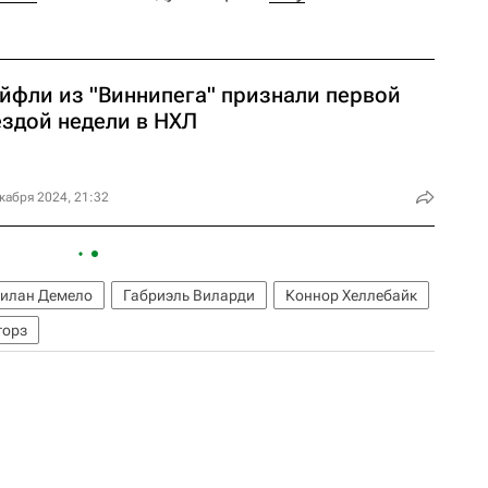
йфли из "Виннипега" признали первой
ездой недели в НХЛ
кабря 2024, 21:32
илан Демело
Габриэль Виларди
Коннор Хеллебайк
торз