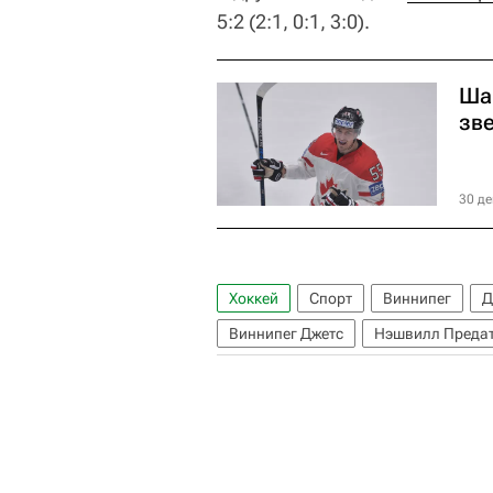
5:2 (2:1, 0:1, 3:0).
Ша
зв
30 де
Хоккей
Спорт
Виннипег
Д
Виннипег Джетс
Нэшвилл Преда