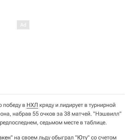
ю победу в
НХЛ
кряду и лидирует в турнирной
она, набрав 55 очков за 38 матчей. "Нэшвилл"
предпоследнем, седьмом месте в таблице.
акен
" на своем льду обыграл "
Юту
" со счетом