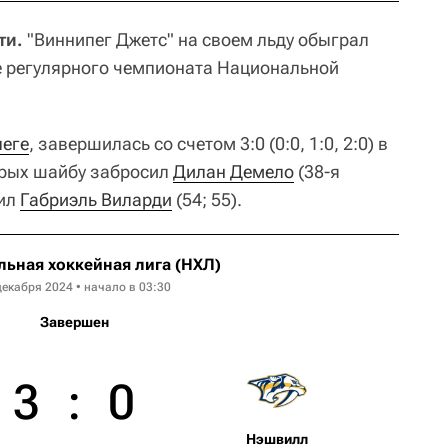
ти.
"Виннипег Джетс" на своем льду обыграл
е регулярного чемпионата Национальной
еге
, завершилась со счетом 3:0 (0:0, 1:0, 2:0) в
торых шайбу забросил
Дилан Демело
(38-я
мил
Габриэль Виларди
(54; 55).
ьная хоккейная лига (НХЛ)
декабря 2024 • начало в 03:30
Завершен
3
:
0
Нэшвилл