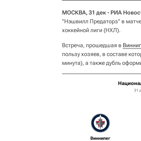
МОСКВА, 31 дек - РИА Новос
"Нэшвилл Предаторз" в матч
хоккейной лиги (НХЛ).
Встреча, прошедшая в
Виннип
пользу хозяев, в составе ко
минута), а также дубль офор
Национал
31 
Виннипег