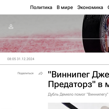
Политика
В мире
Экономика
08:05 31.12.2024
"Виннипег Дже
Поделиться
Предаторз" в 
Дубль Демело помог "Виннипегу"