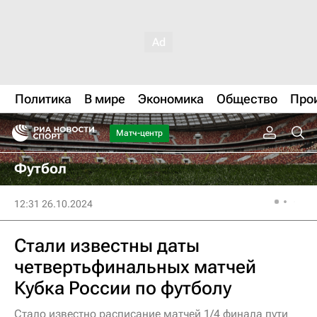
Политика
В мире
Экономика
Общество
Про
Матч-центр
Футбол
12:31 26.10.2024
Стали известны даты
четвертьфинальных матчей
Кубка России по футболу
Стало известно расписание матчей 1/4 финала пути