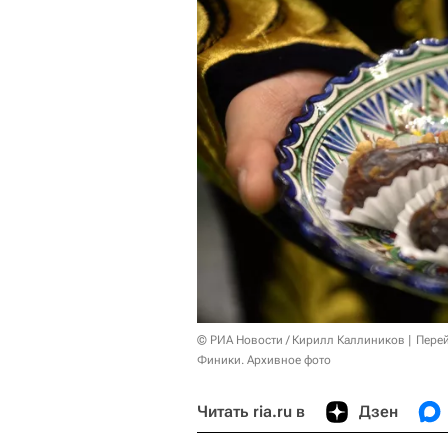
© РИА Новости / Кирилл Каллиников
Перей
Финики. Архивное фото
Читать ria.ru в
Дзен