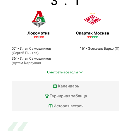
3
:
1
Локомотив
Спартак Москва
07‎’‎ •
Илья Самошников
16‎’‎ •
Эсекьель Барко
(П)
(
Сергей Пиняев
)
36‎’‎ •
Илья Самошников
(
Артем Карпукас
)
Смотреть все голы
Календарь
Турнирная таблица
«
История встреч