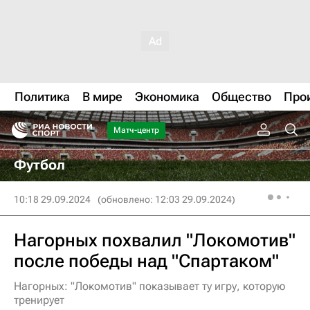
Политика
В мире
Экономика
Общество
Про
Матч-центр
Футбол
10:18 29.09.2024
(обновлено: 12:03 29.09.2024)
Нагорных похвалил "Локомотив"
после победы над "Спартаком"
Нагорных: "Локомотив" показывает ту игру, которую
тренирует