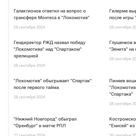
Галактионов ответил на вопрос о
Гилерме вы
трансфере Монтеса в "Локомотив"
после игры
28 сентября 2024
28 сентября 2
Гендиректор РЖД назвал победу
Глушенков в
"Локомотива" над "Спартаком"
"Зенита" на
зрелищной
28 сентября 2
28 сентября 2024
"Локомотив" обыгрывает "Спартак"
Пиняев воше
после первого тайма
"Локомотива
"Спартака"
28 сентября 2024
28 сентября 2
"Нижний Новгород" обыграл
Костромско
"Оренбург" в матче РПЛ
"Енисей" из
27 сентября 2024
26 сентября 2