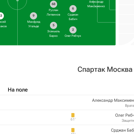
Александр
68
Максименко
6
Руслан
Литвинов
Срджан
83
9
Бабич
ксей
Манфред
5
раков
Угальде
2
Эсекьель
Барко
Олег Рябчук
Спартак Москва
На поле
Александр Максимен
Врат
Олег Ряб
61‎’‎
Защит
Срджан Баб