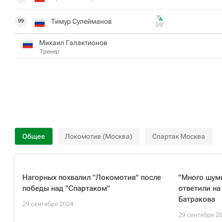
Тимур Сулейманов
99
59‎’‎
Михаил Галактионов
Тренер
Общее
Локомотив (Москва)
Спартак Москва
Нагорных похвалил "Локомотив" после
"Много шуми
победы над "Спартаком"
ответили на
Батракова
29 сентября 2024
29 сентября 2