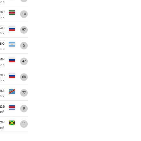
ник
на
14
ник
ов
97
ник
рко
5
ник
ин
47
ник
нов
68
ник
нда
77
ник
де
9
ий
он
11
ий