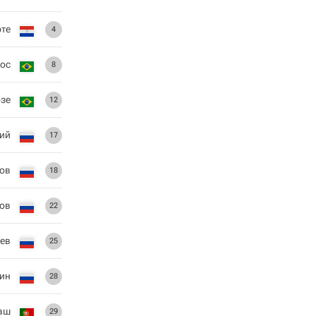
рте
4
ос
8
зе
12
кий
17
ов
18
ов
22
ев
25
ин
28
аш
29