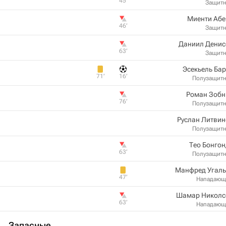
45‎’‎
Защит
Миенти Абе
46‎’‎
Защит
Даниил Денис
63‎’‎
Защит
Эсекьель Ба
71‎’‎
16‎’‎
Полузащит
Роман Зобн
76‎’‎
Полузащит
Руслан Литви
Полузащит
Тео Бонго
63‎’‎
Полузащит
Манфред Угаль
47‎’‎
Нападающ
Шамар Николс
63‎’‎
Нападающ
Запасные