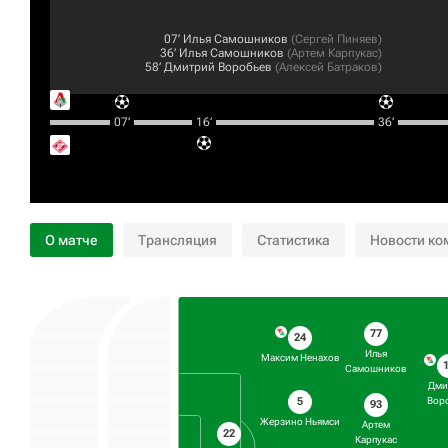
07‎’‎
Илья Самошников
(
Сергей Пиняев
)
36‎’‎
Илья Самошников
(
Артем Карпукас
)
58‎’‎
Дмитрий Воробьев
(
Алексей Батраков
)
07‎’‎
16‎’‎
36‎’‎
О матче
Трансляция
Статистика
Новости ко
77
24
Илья
Максим Ненахов
Самошников
Дми
5
Вор
93
Жерзино Ньямси
Артем
22
Карпукас