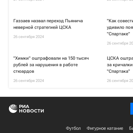
Газзаев назвал переход Пьянича
"Как совест
неверной стратегией ЦСКА
удивило поя
"Спартаке"
26 сентября 2024
26 сентября 2
"Химки" оштрафовали на 150 тысяч
ЦСКА оштра
рублей за нарушения в работе
за кричалки
стюардов
"Спартака"
26 сентября 2024
26 сентября 2
Футбол
Фигурное катание
Б