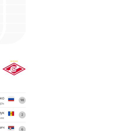
ко
98
арь
чук
2
ник
ич
6