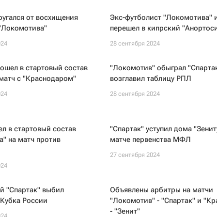
ругался от восхищения
Экс-футболист "Локомотива" 
 "Локомотива"
перешел в кипрский "Анортос
024
28 сентября 2024
ошел в стартовый состав
"Локомотив" обыграл "Спартак
 матч с "Краснодаром"
возглавил таблицу РПЛ
024
28 сентября 2024
л в стартовый состав
"Спартак" уступил дома "Зенит
" на матч против
матче первенства МФЛ
27 сентября 2024
024
й "Спартак" выбил
Объявлены арбитры на матчи
 Кубка России
"Локомотив" - "Спартак" и "К
- "Зенит"
024