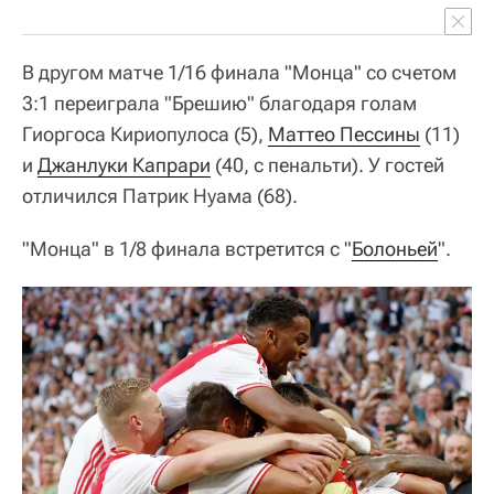
В другом матче 1/16 финала "Монца" со счетом
3:1 переиграла "Брешию" благодаря голам
Гиоргоса Кириопулоса (5),
Маттео Пессины
(11)
и
Джанлуки Капрари
(40, с пенальти). У гостей
отличился Патрик Нуама (68).
"Монца" в 1/8 финала встретится с "
Болоньей
".