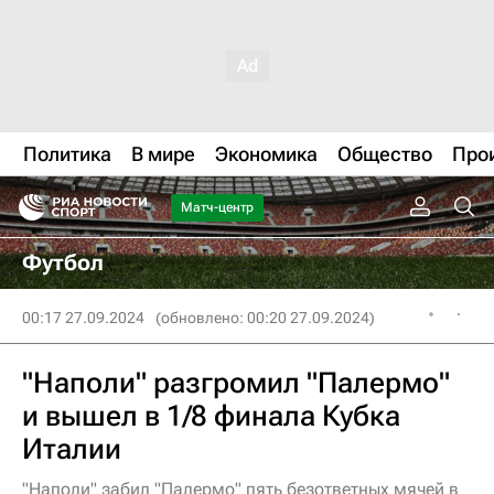
Политика
В мире
Экономика
Общество
Про
Матч-центр
Футбол
00:17 27.09.2024
(обновлено: 00:20 27.09.2024)
"Наполи" разгромил "Палермо"
и вышел в 1/8 финала Кубка
Италии
"Наполи" забил "Палермо" пять безответных мячей в