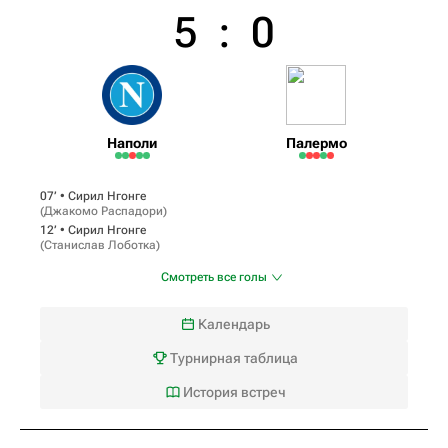
5
:
0
Наполи
Палермо
07‎’‎ •
Сирил Нгонге
(
Джакомо Распадори
)
12‎’‎ •
Сирил Нгонге
(
Станислав Лоботка
)
Смотреть все голы
Календарь
Турнирная таблица
История встреч