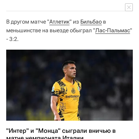
В другом матче "
Атлетик
" из
Бильбао
в
меньшинстве на выезде обыграл "
Лас-Пальмас
"
- 3:2.
"Интер" и "Монца" сыграли вничью в
матче чемпионата Италии