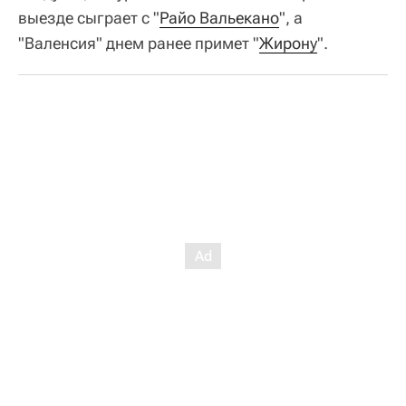
выезде сыграет с "
Райо Вальекано
", а
"Валенсия" днем ранее примет "
Жирону
".