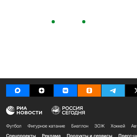
Футбол
Фигурное катание
Биатлон
ЗОЖ
Хоккей
Ав
Спецпроекты
Реклама
Продукты и сервисы
Пресс-ц