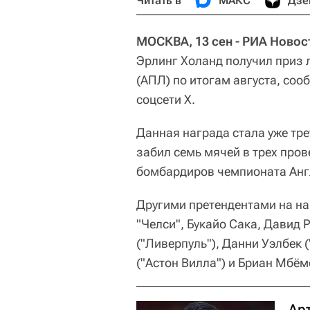
Читать в
МАКС
Дзе
МОСКВА, 13 сен - РИА Новос
Эрлинг Холанд получил приз 
(АПЛ) по итогам августа, соо
соцсети X.
Данная награда стала уже тре
забил семь мячей в трех пров
бомбардиров чемпионата Англ
Другими претендентами на на
"Челси", Букайо Сака, Давид 
("Ливерпуль"), Данни Уэлбек 
("Астон Вилла") и Бриан Мбём
Ар