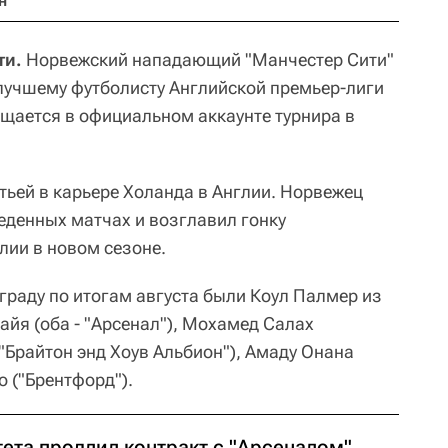
н
ти.
Норвежский нападающий "Манчестер Сити"
лучшему футболисту Английской премьер-лиги
бщается в официальном аккаунте турнира в
тьей в карьере Холанда в Англии. Норвежец
еденных матчах и возглавил гонку
ии в новом сезоне.
граду по итогам августа были Коул Палмер из
Райя (оба - "Арсенал"), Мохамед Салах
("Брайтон энд Хоув Альбион"), Амаду Онана
о ("Брентфорд").
тета продлил контракт с "Арсеналом"