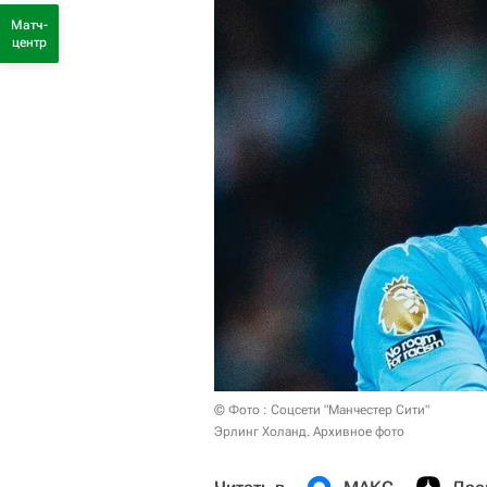
Матч-
центр
© Фото : Соцсети "Манчестер Сити"
Эрлинг Холанд. Архивное фото