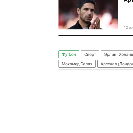
12 се
Футбол
Спорт
Эрлинг Холан
Мохамед Салах
Арсенал (Лондо