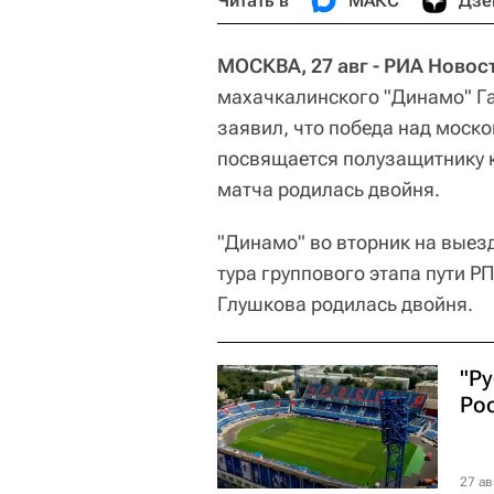
Читать в
МАКС
Дзе
МОСКВА, 27 авг - РИА Новос
махачкалинского "Динамо" Га
заявил, что победа над моско
посвящается полузащитнику к
матча родилась двойня.
"Динамо" во вторник на выезд
тура группового этапа пути Р
Глушкова родилась двойня.
"Ру
Ро
27 ав