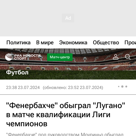
Политика
В мире
Экономика
Общество
Про
Матч-центр
Футбол
23:38 23.07.2024
(обновлено: 23:52 23.07.2024)
"Фенербахче" обыграл "Лугано"
в матче квалификации Лиги
чемпионов
"Фенербахче" под руководством Моуриньо обыграл