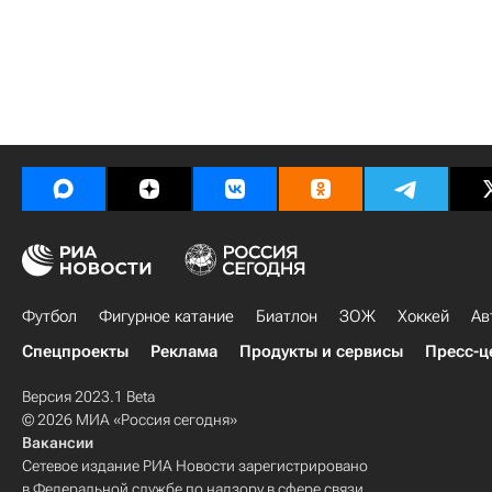
Футбол
Фигурное катание
Биатлон
ЗОЖ
Хоккей
Ав
Спецпроекты
Реклама
Продукты и сервисы
Пресс-ц
Версия 2023.1 Beta
© 2026 МИА «Россия сегодня»
Вакансии
Сетевое издание РИА Новости зарегистрировано
в Федеральной службе по надзору в сфере связи,