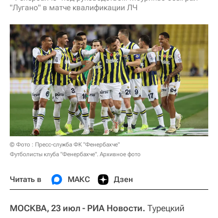
"Лугано" в матче квалификации ЛЧ
© Фото : Пресс-служба ФК "Фенербахче"
Футболисты клуба "Фенербахче". Архивное фото
Читать в
МАКС
Дзен
МОСКВА, 23 июл - РИА Новости.
Турецкий