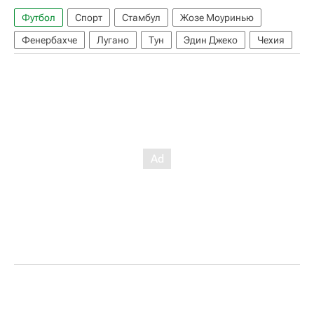
Футбол
Спорт
Стамбул
Жозе Моуринью
Фенербахче
Лугано
Тун
Эдин Джеко
Чехия