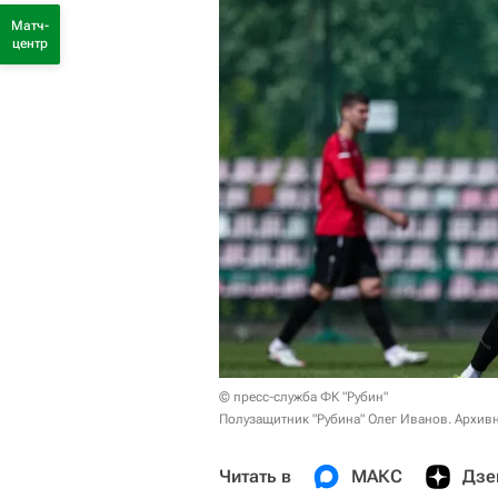
Матч-
центр
© пресс-служба ФК "Рубин"
Полузащитник "Рубина" Олег Иванов. Архив
Читать в
МАКС
Дзе