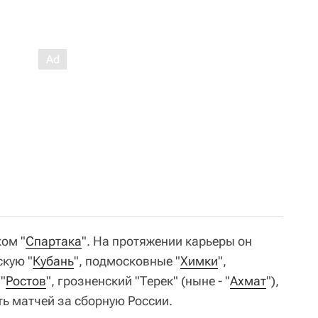
ом "
Спартака
". На протяжении карьеры он
скую "
Кубань
", подмосковные "
Химки
",
 "
Ростов
", грозненский "Терек" (ныне - "
Ахмат
"),
ять матчей за сборную России.