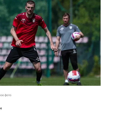
ное фото
н