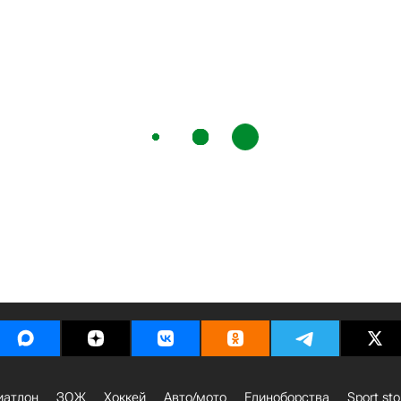
иатлон
ЗОЖ
Хоккей
Авто/мото
Единоборства
Sport sto