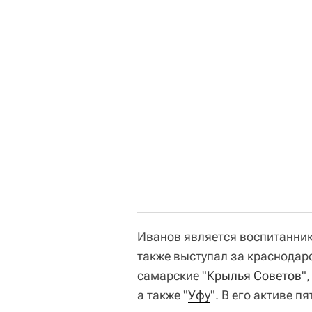
Иванов является воспитанник
также выступал за краснодар
самарские "
Крылья Советов
",
а также "
Уфу
". В его активе п