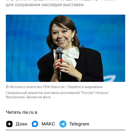
для сохранения наследия выставки
© Фотохост-агентство РИА Новости
Перейти в медиабанк
Генеральный директор выставки достижений "Россия" Наталья
Виртуозова. Архивное фото
Читать ria.ru в
Дзен
МАКС
Telegram