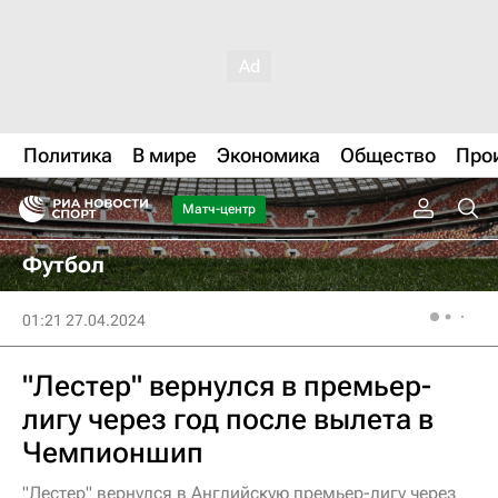
Политика
В мире
Экономика
Общество
Про
Матч-центр
Футбол
01:21 27.04.2024
"Лестер" вернулся в премьер-
лигу через год после вылета в
Чемпионшип
"Лестер" вернулся в Английскую премьер-лигу через