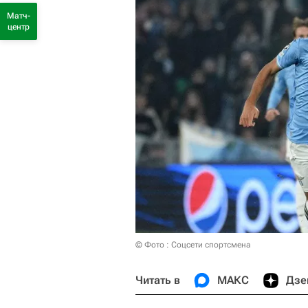
Матч-
центр
© Фото : Соцсети спортсмена
Читать в
МАКС
Дзе