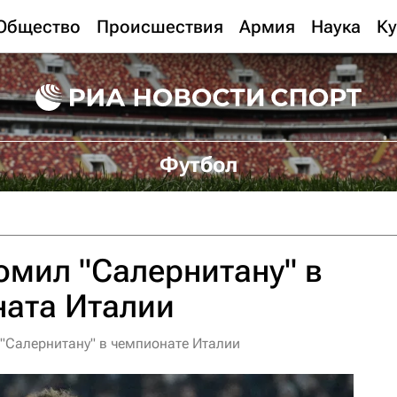
Общество
Происшествия
Армия
Наука
Ку
Футбол
омил "Салернитану" в
ната Италии
"Салернитану" в чемпионате Италии