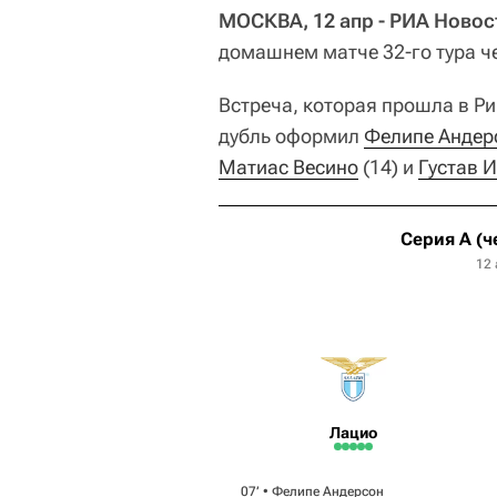
МОСКВА, 12 апр - РИА Новос
домашнем матче 32-го тура ч
Встреча, которая прошла в Ри
дубль оформил
Фелипе Андер
Матиас Весино
(14) и
Густав 
Серия А (ч
12 
Лацио
07‎’‎ •
Фелипе Андерсон