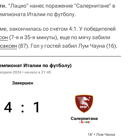
ти.
"Лацио" нанес поражение "Салернитане" в
емпионата Италии по футболу.
ме, закончилась со счетом 4:1. У победителей
сон
(7-я и 35-я минуты), еще по мячу забили
Исаксен
(87). Гол у гостей забил Лум Чауна (16).
емпионат Италии по футболу)
апреля 2024 • начало в 21:45
Завершен
4
:
1
Салернитана
16‎’‎ •
Лум Чауна