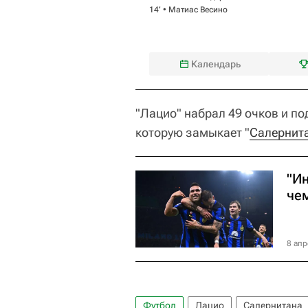
14‎’‎ •
Матиас Весино
Календарь
"Лацио" набрал 49 очков и по
которую замыкает "
Салернит
"Ин
че
8 апр
Футбол
Лацио
Салернитана