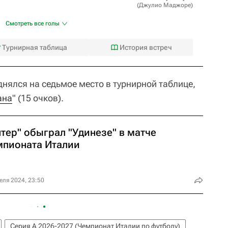
(
Джулио Маджоре
)
Смотреть все голы
Турнирная таблица
История встреч
днялся на седьмое место в турнирной таблице,
ана
" (15 очков).
тер" обыграл "Удинезе" в матче
мпионата Италии
еля 2024, 23:50
Серия А 2026-2027 (Чемпионат Италии по футболу)