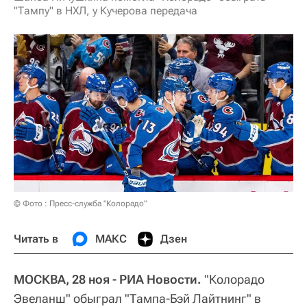
"Тампу" в НХЛ, у Кучерова передача
© Фото : Пресс-служба "Колорадо"
Читать в
МАКС
Дзен
МОСКВА, 28 ноя - РИА Новости.
"Колорадо
Эвеланш" обыграл "Тампа-Бэй Лайтнинг" в