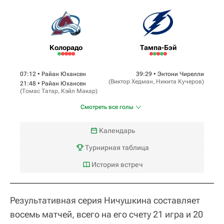
Колорадо
Тампа-Бэй
07:12 •
Райан Юхансен
39:29 •
Энтони Чирелли
(
Виктор Хедман
,
Никита Кучеров
)
21:48 •
Райан Юхансен
(
Томас Татар
,
Кэйл Макар
)
Смотреть все голы
Календарь
Турнирная таблица
История встреч
Результативная серия Ничушкина составляет
восемь матчей, всего на его счету 21 игра и 20