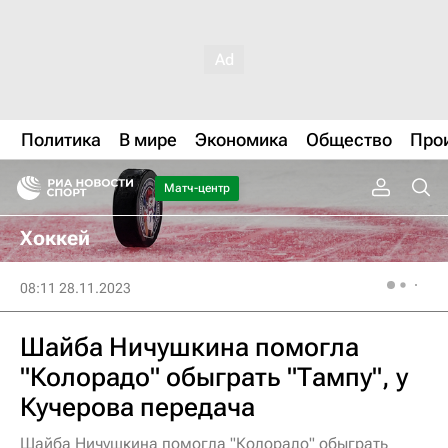
Политика
В мире
Экономика
Общество
Про
Матч-центр
Хоккей
08:11 28.11.2023
Шайба Ничушкина помогла
"Колорадо" обыграть "Тампу", у
Кучерова передача
Шайба Ничушкина помогла "Колорадо" обыграть