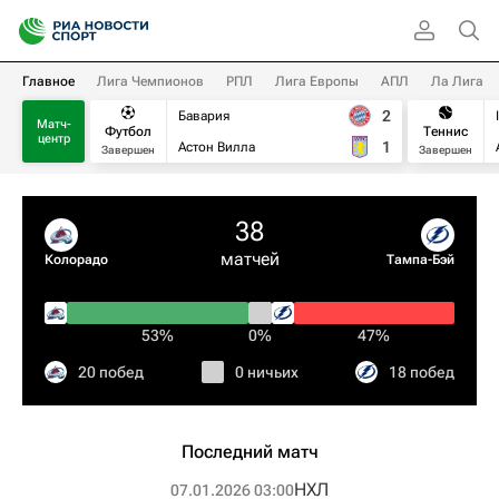
Главное
Лига Чемпионов
РПЛ
Лига Европы
АПЛ
Ла Лига
2
Бавария
Матч-
Футбол
Теннис
центр
1
Астон Вилла
Завершен
Завершен
38
матчей
Колорадо
Тампа-Бэй
53%
0%
47%
20 побед
0 ничьих
18 побед
Последний матч
НХЛ
07.01.2026 03:00