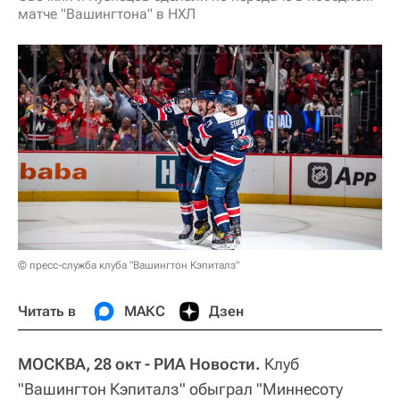
матче "Вашингтона" в НХЛ
© пресс-служба клуба "Вашингтон Кэпиталз"
Читать в
МАКС
Дзен
МОСКВА, 28 окт - РИА Новости.
Клуб
"Вашингтон Кэпиталз" обыграл "Миннесоту