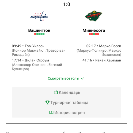
1:0
Вашингтон
Миннесота
09:49 •
Том Уилсон
02:17 •
Марко Росси
(
Коннор Макмайкл
,
Тревор ван
(
Маркус Фолиньо
,
Маркус
Римсдайк
)
Йоханссон
)
17:14 •
Дилан Строум
41:16 •
Райан Хартман
(
Александр Овечкин
,
Евгений
Кузнецов
)
Смотреть все голы
Календарь
Турнирная таблица
История встреч