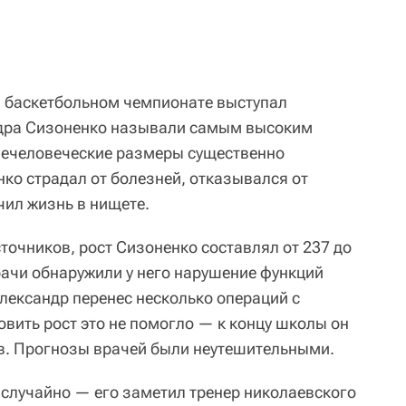
ом баскетбольном чемпионате выступал
ндра Сизоненко называли самым высоким
нечеловеческие размеры существенно
ко страдал от болезней, отказывался от
чил жизнь в нищете.
очников, рост Сизоненко составлял от 237 до
рачи обнаружили у него нарушение функций
лександр перенес несколько операций с
овить рост это не помогло — к концу школы он
в. Прогнозы врачей были неутешительными.
 случайно — его заметил тренер николаевского