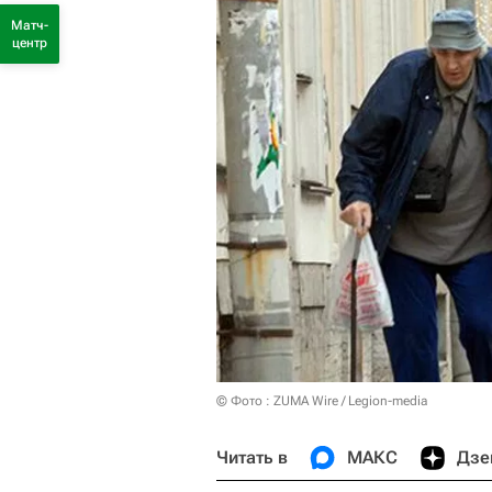
Матч-
центр
© Фото : ZUMA Wire / Legion-media
Читать в
МАКС
Дзе