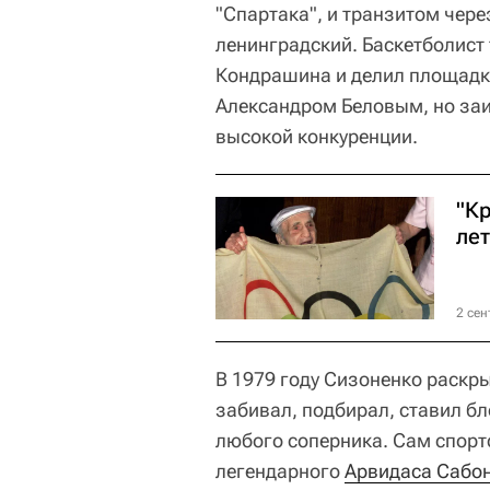
"Спартака", и транзитом чере
ленинградский. Баскетболист
Кондрашина и делил площадк
Александром Беловым, но заи
высокой конкуренции.
"К
ле
2 сен
В 1979 году Сизоненко раскр
забивал, подбирал, ставил б
любого соперника. Сам спорт
легендарного
Арвидаса Сабо