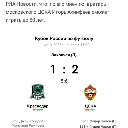
РИА Новости, что, по его мнению, вратарь
московского ЦСКА Игорь Акинфеев сможет
играть до 50 лет.
Кубок России по футболу
11 июня 2023 • начало в 17:00
Закончен (П)
1
:
2
5:6
Краснодар
ЦСКА
50‎’‎ •
Джон Кордоба
32‎’‎ •
Федор Чалов
(П)
(
Кристиан Рамирес
)
121‎’‎ •
Федор Чалов
(П)