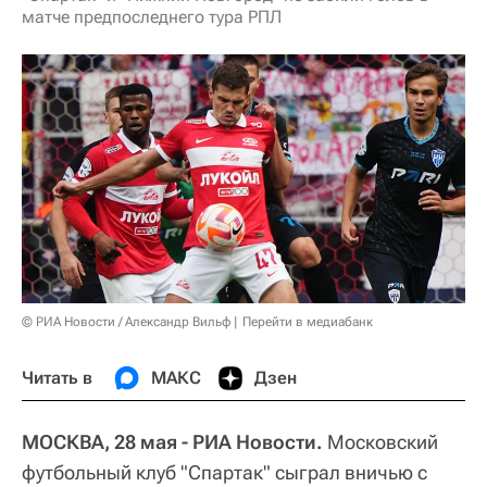
матче предпоследнего тура РПЛ
© РИА Новости / Александр Вильф
Перейти в медиабанк
Читать в
МАКС
Дзен
МОСКВА, 28 мая - РИА Новости.
Московский
футбольный клуб "Спартак" сыграл вничью с