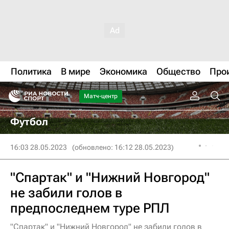
Политика
В мире
Экономика
Общество
Про
Матч-центр
Футбол
16:03 28.05.2023
(обновлено: 16:12 28.05.2023)
"Спартак" и "Нижний Новгород"
не забили голов в
предпоследнем туре РПЛ
"Спартак" и "Нижний Новгород" не забили голов в