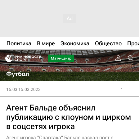
Политика
В мире
Экономика
Общество
Про
Матч-центр
Футбол
16:03 15.03.2023
Агент Бальде объяснил
публикацию с клоуном и цирком
в соцсетях игрока
Агент игрока "Спартака" Бальде назвал пост с