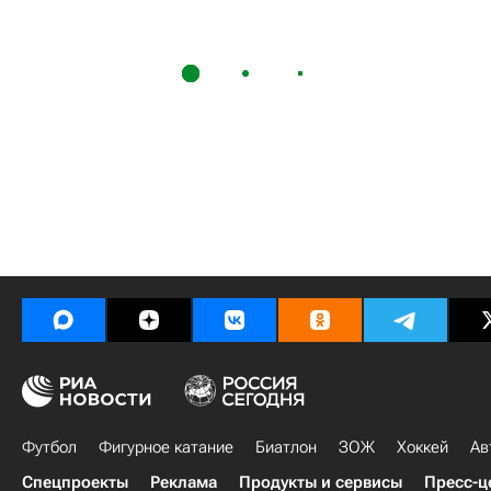
Футбол
Фигурное катание
Биатлон
ЗОЖ
Хоккей
Ав
Спецпроекты
Реклама
Продукты и сервисы
Пресс-ц