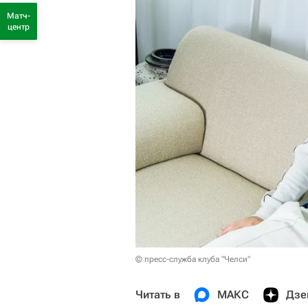
Матч-
центр
© пресс-служба клуба "Челси"
Читать в
МАКС
Дзе