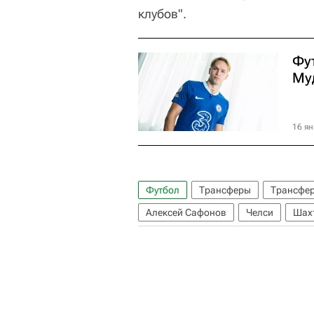
клубов".
Фу
Му
16 ян
Футбол
Трансферы
Трансфе
Алексей Сафонов
Челси
Шах