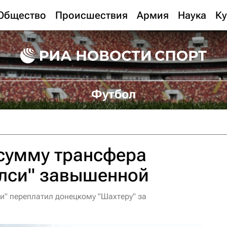
Общество
Происшествия
Армия
Наука
Ку
Футбол
 сумму трансфера
елси" завышенной
си" переплатил донецкому "Шахтеру" за