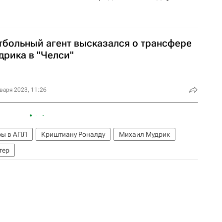
тбольный агент высказался о трансфере
дрика в "Челси"
варя 2023, 11:26
ры в АПЛ
Криштиану Роналду
Михаил Мудрик
тер