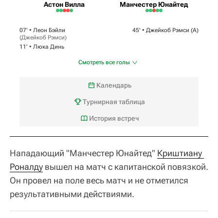
Астон Вилла
Манчестер Юнайтед
07‎’‎ •
Леон Бэйли
45‎’‎ •
Джейкоб Рэмси
(А)
(
Джейкоб Рэмси
)
11‎’‎ •
Люка Динь
Смотреть все голы
Календарь
Турнирная таблица
История встреч
Нападающий "Манчестер Юнайтед"
Криштиану 
Роналду
вышел на матч с капитанской повязкой.
Он провел на поле весь матч и не отметился
результативными действиями.