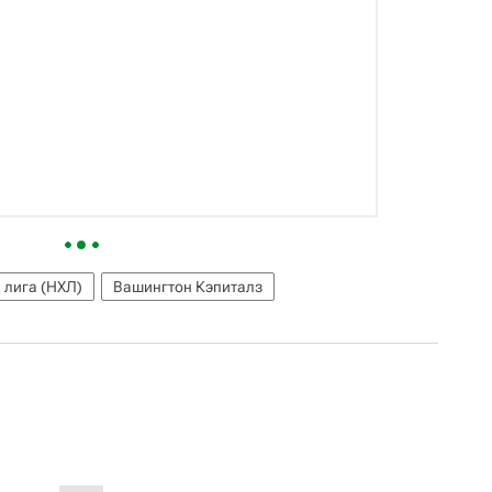
 лига (НХЛ)
Вашингтон Кэпиталз