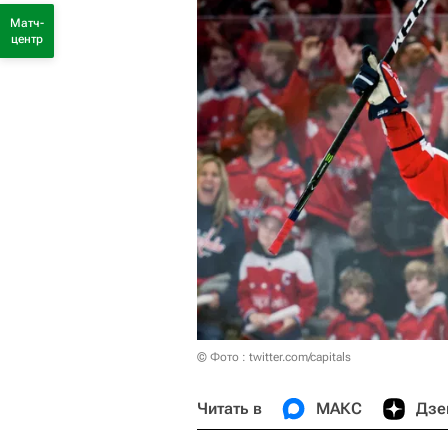
Матч-
центр
© Фото : twitter.com/capitals
Читать в
МАКС
Дзе