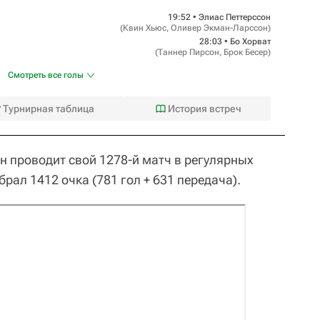
19:52 •
Элиас Петтерссон
(
Квин Хьюс
,
Оливер Экман-Ларссон
)
28:03 •
Бо Хорват
(
Таннер Пирсон
,
Брок Бесер
)
Смотреть все голы
Турнирная таблица
История встреч
н проводит свой 1278-й матч в регулярных
рал 1412 очка (781 гол + 631 передача).