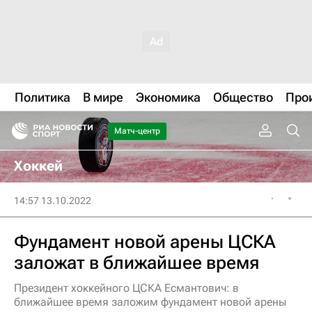
Политика
В мире
Экономика
Общество
Про
Матч-центр
Хоккей
14:57 13.10.2022
Фундамент новой арены ЦСКА
заложат в ближайшее время
Президент хоккейного ЦСКА Есмантович: в
ближайшее время заложим фундамент новой арены