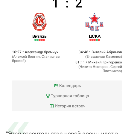
1
:
2
Витязь
ЦСКА
16:27 •
Александр Яремчук
34:46 •
Виталий Абрамов
(
Алексей Волгин
,
Станислав
(
Владислав Каменев
)
Яровой
)
51:11 •
Михаил Григоренко
(
Никита Нестеров
,
Сергей
Плотников
)
Календарь
Турнирная таблица
«
История встреч
"Этап строительства новой арены идет в