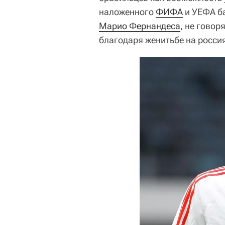
наложенного
ФИФА
и УЕФА ба
Марио Фернандеса
, не говор
благодаря женитьбе на росси