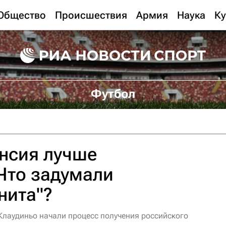
Общество
Происшествия
Армия
Наука
Ку
Футбол
нсия лучше
Что задумали
нита"?
Клаудиньо начали процесс получения российского