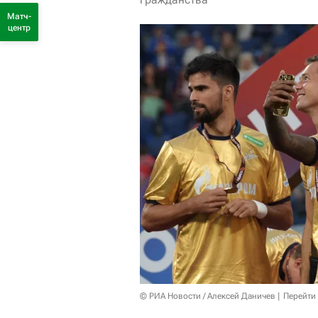
Матч-
центр
© РИА Новости / Алексей Даничев
Перейти