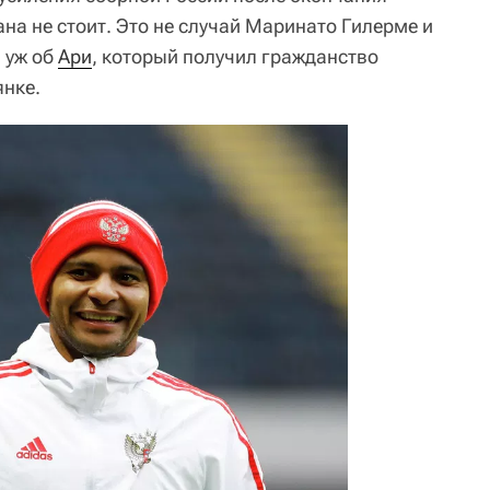
на не стоит. Это не случай Маринато Гилерме и
я уж об
Ари
, который получил гражданство
янке.