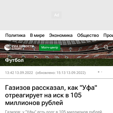
Политика
В мире
Экономика
Общество
Про
Матч-центр
Футбол
13:42 13.09.2022
(обновлено: 15:13 13.09.2022)
Газизов рассказал, как "Уфа"
отреагирует на иск в 105
миллионов рублей
Газизов: у "Уфы" есть долг в 105 миллионов рублей,