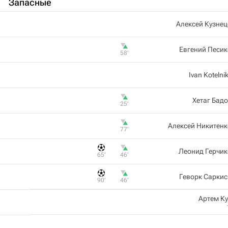
Запасные
Алексей Кузне
Евгений Песи
58‎’‎
Ivan Kotelni
Хетаг Бад
25‎’‎
Алексей Никитен
77‎’‎
Леонид Герчи
65‎’‎
46‎’‎
Геворк Сарки
90‎’‎
46‎’‎
Артем К