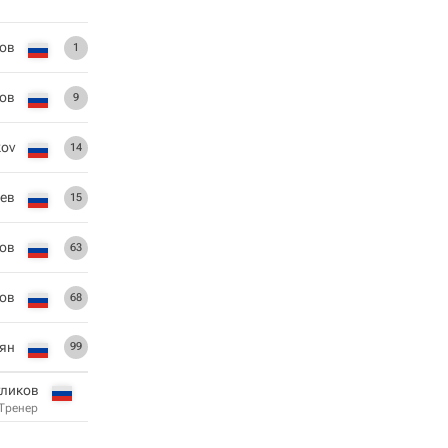
цов
1
ков
9
kov
14
оев
15
ков
63
ков
68
сян
99
уликов
Тренер