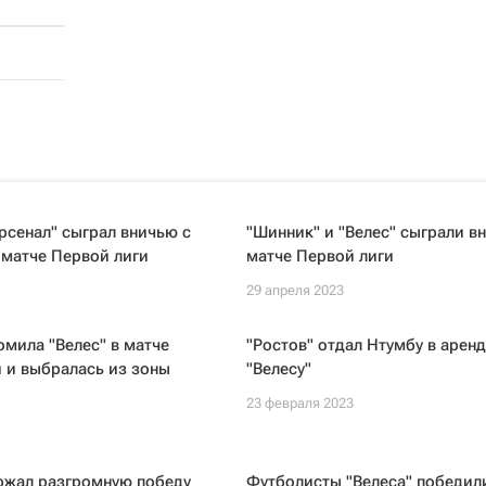
рсенал" сыграл вничью с
"Шинник" и "Велес" сыграли в
 матче Первой лиги
матче Первой лиги
29 апреля 2023
омила "Велес" в матче
"Ростов" отдал Нтумбу в аренд
 и выбралась из зоны
"Велесу"
23 февраля 2023
ржал разгромную победу
Футболисты "Велеса" победил