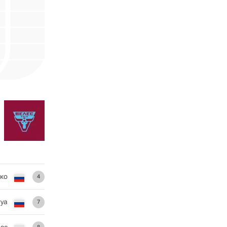
ко
4
уа
7