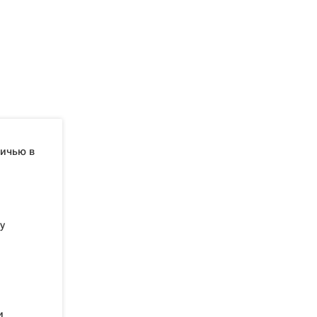
ничью в
у
и