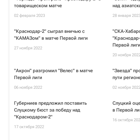
товарищеском матче
над азиатс
02 февраля 2023
28 января 202
"Краснодар-2" сыграл вничью с
"СКА-Хабар
"КАМАЗом" в матче Первой лиги
"Краснодар-
Первой лиг
27 ноября 2022
20 ноября 202
"Акрон" разгромил "Велес" в матче
"Звезда" пр
Первой лиги
пути регион
06 ноября 2022
02 ноября 202
Губерниев предложил поставить
Слуцкий оце
Слуцкому бюст за победу над
в Первой ли
"Краснодаром-2"
16 октября 20
17 октября 2022