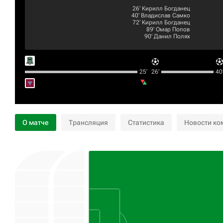
26‎’‎
Кирилл Богданец
40‎’‎
Владислав Самко
72‎’‎
Кирилл Богданец
89‎’‎
Омар Попов
90‎’‎
Данил Полях
25‎’‎
26‎’‎
40‎’
О матче
Трансляция
Статистика
Новости ко