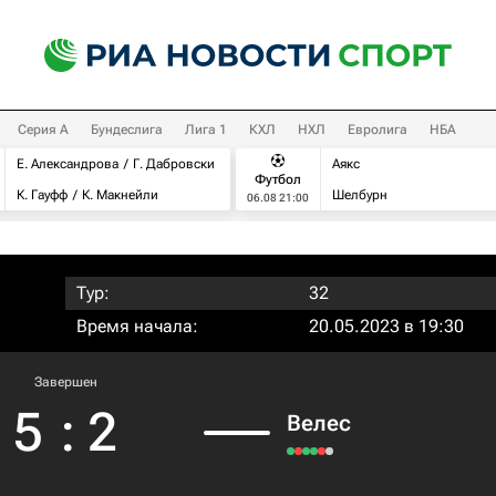
Серия А
Бундеслига
Лига 1
КХЛ
НХЛ
Евролига
НБА
Е. Александрова
Г. Дабровски
Аякс
Футбол
К. Гауфф
К. Макнейли
Шелбурн
06.08 21:00
Тур:
32
Время начала:
20.05.2023 в 19:30
Завершен
5
:
2
Велес