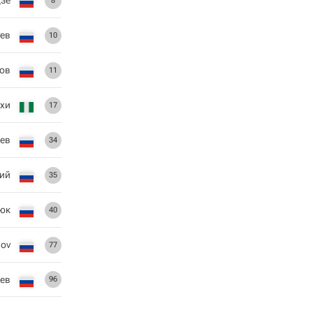
зе
8
ев
10
нов
11
хи
17
ев
34
кий
35
юк
40
nov
77
ев
96