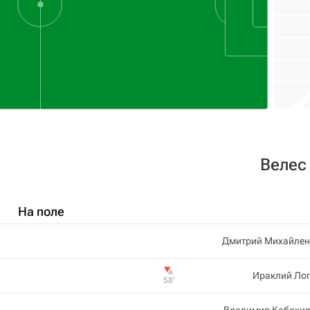
Велес
На поле
Дмитрий Михайлен
Ираклий Лог
58‎’‎