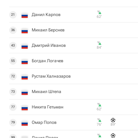
Данил Карпов
21
62‎’‎
Михаил Берснев
36
Дмитрий Иванов
43
84‎’‎
Богдан Логачев
55
Рустам Халназаров
72
Михаил Штепа
73
Никита Гетьман
77
62‎’‎
Омар Попов
79
76‎’‎
89‎’‎
Данил Полях
99