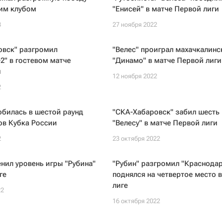
ким клубом
"Енисей" в матче Первой лиги
3
27 ноября 2022
овск" разгромил
"Велес" проиграл махачкалинс
2" в гостевом матче
"Динамо" в матче Первой лиги
и
12 ноября 2022
2
обилась в шестой раунд
"СКА-Хабаровск" забил шесть 
ов Кубка России
"Велесу" в матче Первой лиги
2
23 октября 2022
нил уровень игры "Рубина"
"Рубин" разгромил "Краснодар
ге
поднялся на четвертое место 
лиге
22
16 октября 2022