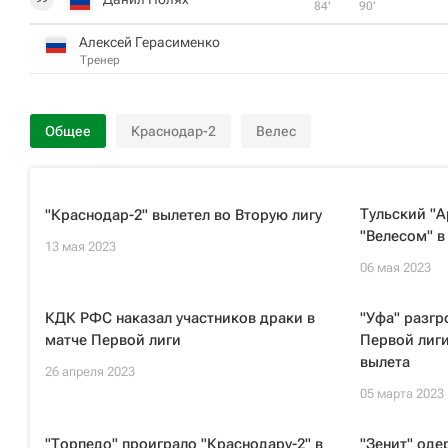
84‎’‎
90‎’‎
Алексей Герасименко
Тренер
Общее
Краснодар-2
Велес
Тульский "А
"Краснодар-2" вылетел во Вторую лигу
"Велесом" в
13 мая 2023
06 мая 2023
КДК РФС наказал участников драки в
"Уфа" разгр
матче Первой лиги
Первой лиги
вылета
26 апреля 2023
05 марта 2023
"Торпедо" проиграло "Краснодару-2" в
"Зенит" оде