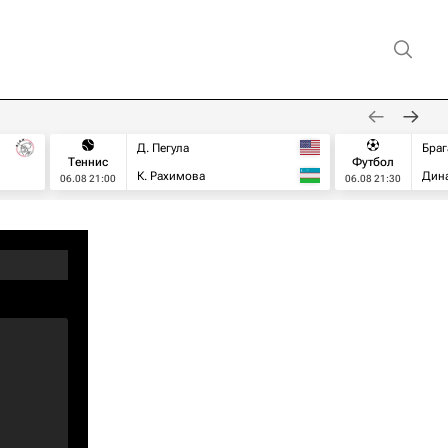
Д. Пегула
Браг
Теннис
Футбол
К. Рахимова
Дин
06.08 21:00
06.08 21:30