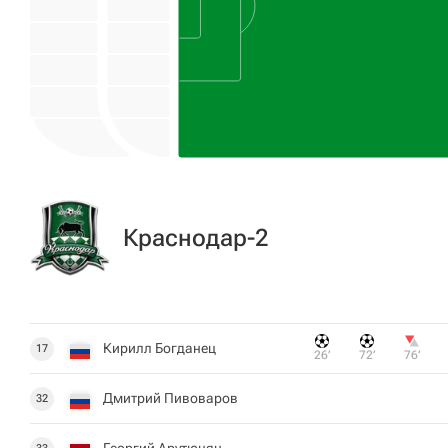
Краснодар-2
Кирилл Богданец
17
26‎’‎
72‎’‎
76‎’‎
Дмитрий Пивоваров
32