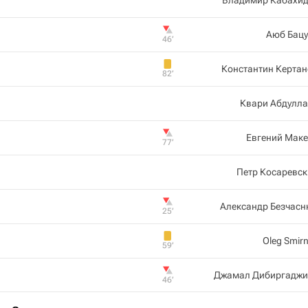
Владимир Кабахид
Аюб Бацу
46‎’‎
Константин Керта
82‎’‎
Квари Абдулла
Евгений Маке
77‎’‎
Петр Косаревс
Александр Безчасн
25‎’‎
Oleg Smir
59‎’‎
Джамал Дибиргаджи
46‎’‎