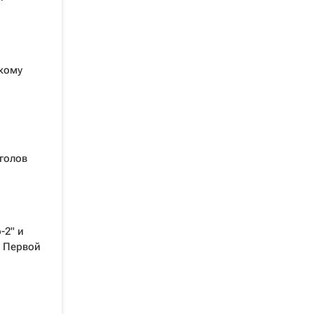
кому
голов
-2" и
в Первой