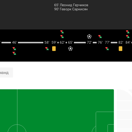
65‎’‎
Леонид Герчиков
90‎’‎
Геворк Саркисян
‎
46‎’‎
58‎’‎
59‎’‎
62‎’‎
65‎’‎
72‎’‎
76‎’‎
77‎’‎
82‎’‎
84‎’‎
манд