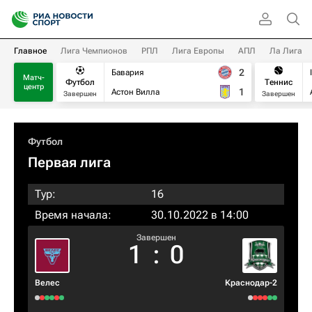
Главное
Лига Чемпионов
РПЛ
Лига Европы
АПЛ
Ла Лига
2
Бавария
Матч-
Футбол
Теннис
центр
1
Астон Вилла
Завершен
Завершен
Футбол
Первая лига
Тур:
16
Время начала:
30.10.2022 в 14:00
Завершен
1
:
0
Велес
Краснодар-2