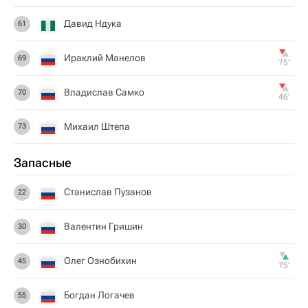
Давид Ндука
61
Ираклий Манелов
69
75‎’‎
Владислав Самко
70
46‎’‎
Михаил Штепа
73
Запасные
Станислав Пузанов
22
Валентин Гришин
30
Олег Ознобихин
45
75‎’‎
Богдан Логачев
55