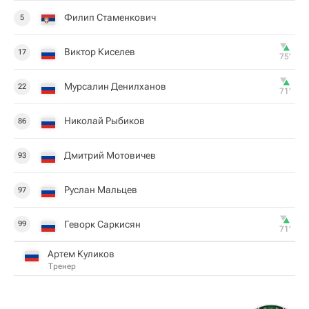
Филип Стаменкович
5
Виктор Киселев
17
75‎’‎
Мурсалин Денилханов
22
71‎’‎
Николай Рыбиков
86
Дмитрий Мотовичев
93
Руслан Мальцев
97
Геворк Саркисян
99
71‎’‎
Артем Куликов
Тренер