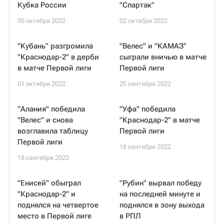
Кубка России
"Спартак"
05 октября 2022
02 октября 2022
"Кубань" разгромила
"Велес" и "КАМАЗ"
"Краснодар-2" в дерби
сыграли вничью в матче
в матче Первой лиги
Первой лиги
01 октября 2022
25 сентября 2022
"Алания" победила
"Уфа" победила
"Велес" и снова
"Краснодар-2" в матче
возглавила таблицу
Первой лиги
Первой лиги
18 сентября 2022
18 сентября 2022
"Енисей" обыграл
"Рубин" вырвал победу
"Краснодар-2" и
на последней минуте и
поднялся на четвертое
поднялся в зону выхода
место в Первой лиге
в РПЛ