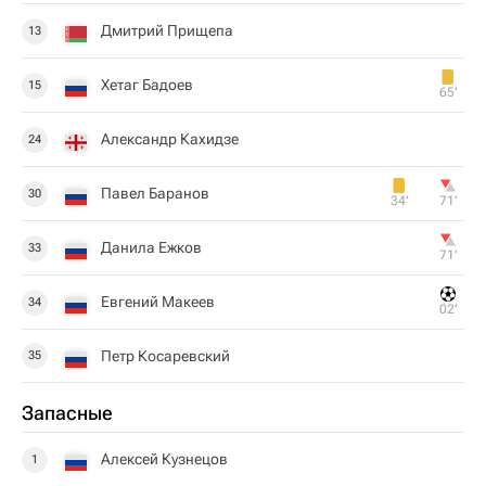
Дмитрий Прищепа
13
Хетаг Бадоев
15
65‎’‎
Александр Кахидзе
24
Павел Баранов
30
34‎’‎
71‎’‎
Данила Ежков
33
71‎’‎
Евгений Макеев
34
02‎’‎
Петр Косаревский
35
Запасные
Алексей Кузнецов
1