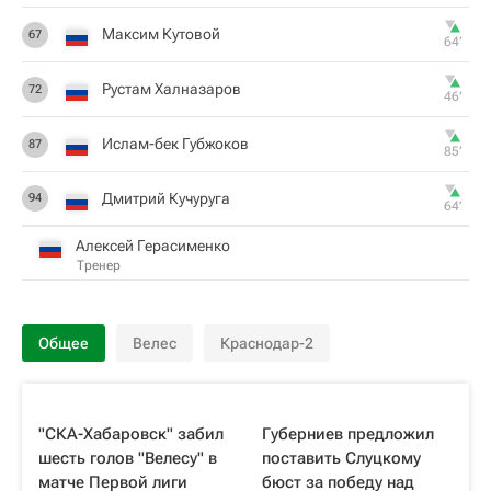
Максим Кутовой
67
64‎’‎
Рустам Халназаров
72
46‎’‎
Ислам-бек Губжоков
87
85‎’‎
Дмитрий Кучуруга
94
64‎’‎
Алексей Герасименко
Тренер
Общее
Велес
Краснодар-2
"СКА-Хабаровск" забил
Губерниев предложил
шесть голов "Велесу" в
поставить Слуцкому
матче Первой лиги
бюст за победу над