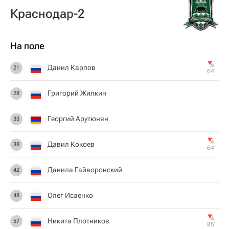
Краснодар-2
На поле
Данил Карпов
21
64‎’‎
Григорий Жилкин
28
Георгий Арутюнян
33
Давил Кокоев
38
64‎’‎
Данила Гайворонский
42
Олег Исаенко
48
Никита Плотников
57
85‎’‎