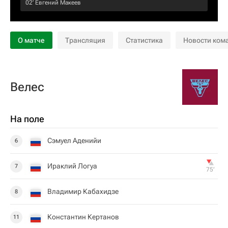
02‎’‎
Евгений Макеев
О матче
Трансляция
Статистика
Новости ком
Велес
На поле
Сэмуел Аденийи
6
Ираклий Логуа
7
75‎’‎
Владимир Кабахидзе
8
Константин Кертанов
11