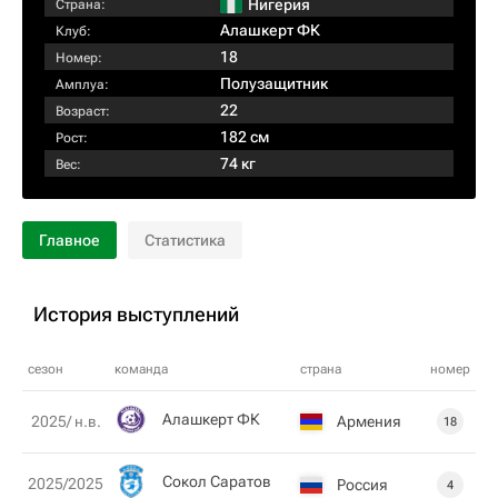
Нигерия
Страна:
Алашкерт ФК
Клуб:
18
Номер:
Полузащитник
Амплуа:
22
Возраст:
182 см
Рост:
74 кг
Вес:
Главное
Статистика
История выступлений
сезон
команда
страна
номер
Алашкерт ФК
Армения
2025/ н.в.
18
Сокол Саратов
2025/2025
Россия
4