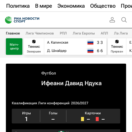
Политика
В мире
Экономика
Общество
Про
Главное
Лига Чемпионов
РПЛ
Лига Европы
АПЛ
Ла Лига
3
3
А. Калинская
Е
Матч-
Теннис
Теннис
центр
6
6
Д. Шнайдер
К
Завершен
Прерван
Футбол
Ифеани Давид Ндука
Квалификация Лиги конференций
2026/2027
Игры
Голы
Карточки
1
–
–
–