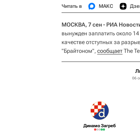
Читать в
МАКС
Дзе
МОСКВА, 7 сен - РИА Новост
вынужден заплатить около 14 
качестве отступных за разрыв
"Брайтоном",
сообщает
The Te
Л
06 с
Динамо Загреб