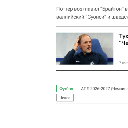
Поттер возглавил "Брайтон" в
валлийский "Суонси" и шведск
Тух
"Ч
7 сен
Футбол
АПЛ 2026-2027 (Чемпион
Челси