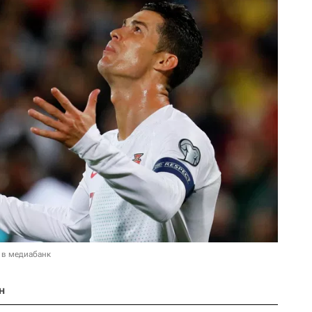
 в медиабанк
н