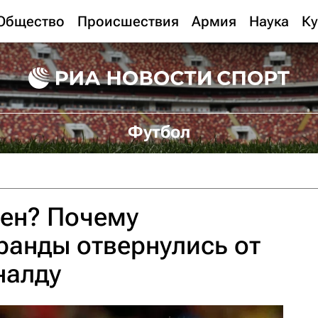
Общество
Происшествия
Армия
Наука
Ку
Футбол
жен? Почему
ранды отвернулись от
налду