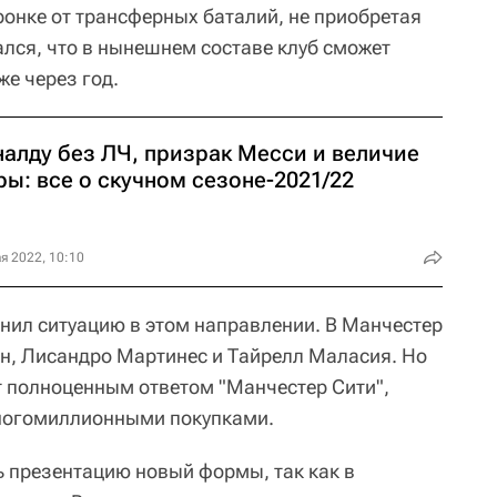
ронке от трансферных баталий, не приобретая
лся, что в нынешнем составе клуб сможет
же через год.
налду без ЛЧ, призрак Месси и величие
ы: все о скучном сезоне-2021/22
я 2022, 10:10
енил ситуацию в этом направлении. В Манчестер
н, Лисандро Мартинес и Тайрелл Маласия. Но
т полноценным ответом "Манчестер Сити",
многомиллионными покупками.
ь презентацию новый формы, так как в