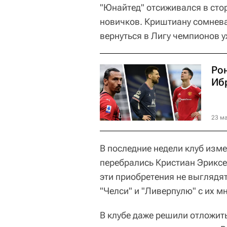
"Юнайтед" отсиживался в сто
новичков. Криштиану сомнева
вернуться в Лигу чемпионов у
Ро
Ибр
23 ма
В последние недели клуб изм
перебрались Кристиан Эриксе
эти приобретения не выглядя
"Челси" и "Ливерпулю" с их 
В клубе даже решили отложит