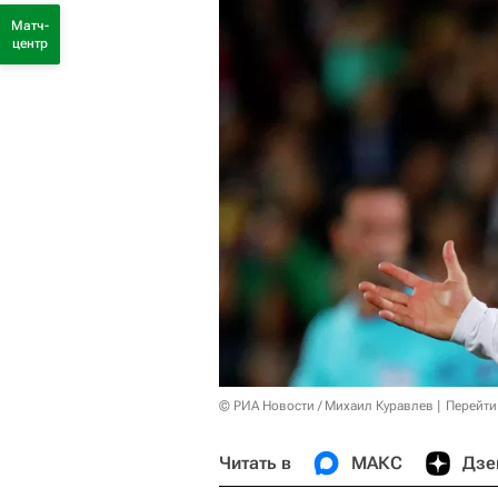
Матч-
центр
© РИА Новости / Михаил Куравлев
Перейти
Читать в
МАКС
Дзе