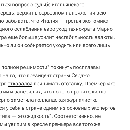
ться вопрос о судьбе итальянского
чередь, держит в серьезном напряжении всю
адо забывать, что Италия — третья экономика
рдного ослабления евро уход технократа Марио
тра еще больше усилит нестабильность валюты.
льно ли он собирается уходить или всего лишь
 "полной решимости" покинуть пост главы
 на то, что президент страны Серджо
ерг
отказался
принимать отставку. Премьер уже
ми и заверил их, что нового правительства
верно
заметила
голландская журналистка
я у себя в стране одним из основных экспертов
тика — это жидкость". Соответственно, не
 мы увидим в кресле премьера все того же