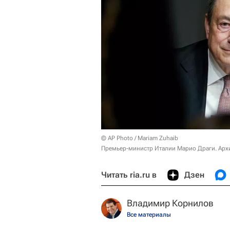
© AP Photo / Mariam Zuhaib
Премьер-министр Италии Марио Драги. Арх
Читать ria.ru в
Дзен
Владимир Корнилов
Все материалы