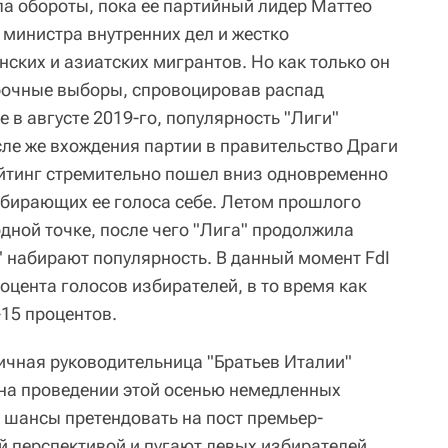
ла обороты, пока ее партийный лидер Маттео
министра внутренних дел и жестко
ских и азиатских мигрантов. Но как только он
рочные выборы, спровоцировав распад
 в августе 2019-го, популярность "Лиги"
сле же вхождения партии в правительство Драги
ейтинг стремительно пошел вниз одновременно
забирающих ее голоса себе. Летом прошлого
одной точке, после чего "Лига" продолжила
" набирают популярность. В данный момент FdI
роцента голосов избирателей, в то время как
-15 процентов.
ичная руководительница "Братьев Италии"
на проведении этой осенью немедленных
 шансы претендовать на пост премьер-
й перспективой и пугают левых избирателей,