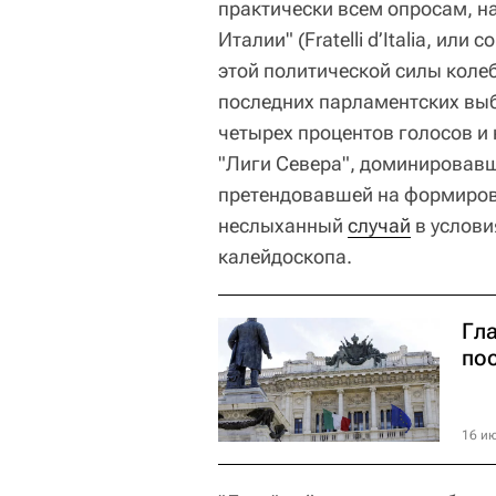
практически всем опросам, на
Италии" (Fratelli d’Italia, ил
этой политической силы колеб
последних парламентских выб
четырех процентов голосов и
"Лиги Севера", доминировавш
претендовавшей на формиров
неслыханный
случай
в услови
калейдоскопа.
Гл
по
16 ию