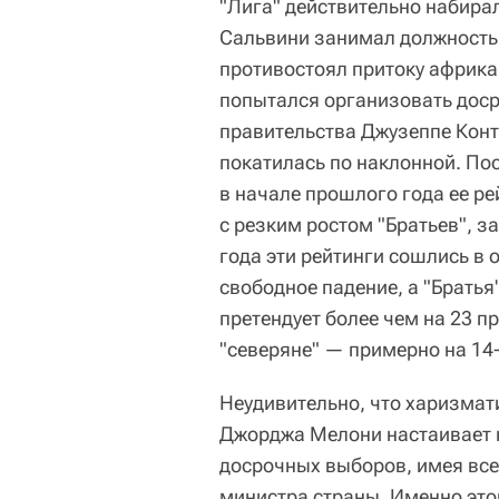
"Лига" действительно набира
Сальвини занимал должность 
противостоял притоку африкан
попытался организовать дос
правительства Джузеппе Конте
покатилась по наклонной. По
в начале прошлого года ее р
с резким ростом "Братьев", 
года эти рейтинги сошлись в 
свободное падение, а "Братья
претендует более чем на 23 п
"северяне" — примерно на 14
Неудивительно, что харизмат
Джорджа Мелони настаивает 
досрочных выборов, имея все
министра страны. Именно это