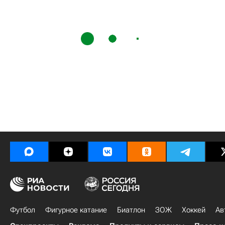
Футбол
Фигурное катание
Биатлон
ЗОЖ
Хоккей
Ав