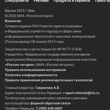
Спецпроекты
Реклама
Продукты и сервисы
Пресс-ц
Версия 2023.1 Beta
© 2026 МИА «Россия сегодня»
Вакансии
Сетевое издание РИА Новости зарегистрировано
в Федеральной службе по надзору в сфере связи,
информационных технологий и массовых коммуникаций
(Роскомнадзор) 08 апреля 2014 года.
Свидетельство о регистрации Эл № ФС77-57640
Учредитель: Федеральное государственное унитарное
предприятие Международное информационное агентство
«Россия сегодня»
(МИА «Россия сегодня»).
Правила использования материалов
Политика конфиденциальности
Правила применения рекомендательных технологий
Главный редактор:
Гаврилова А.В.
Адрес электронной почты Редакции:
r-sport.internet@ria.ru
По вопросам размещения пресс-релизов и рекламы
воспользуйтесь
формой обратной связи
Телефон Редакции:
7 (495) 645-6601