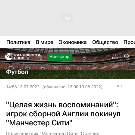
Политика
В мире
Экономика
Общество
Про
Матч-центр
Футбол
14:58 13.07.2022
(обновлено: 13:00 10.08.2022)
"Целая жизнь воспоминаний":
игрок сборной Англии покинул
"Манчестер Сити"
Полузащитник "Манчестер Сити" Стерлинг