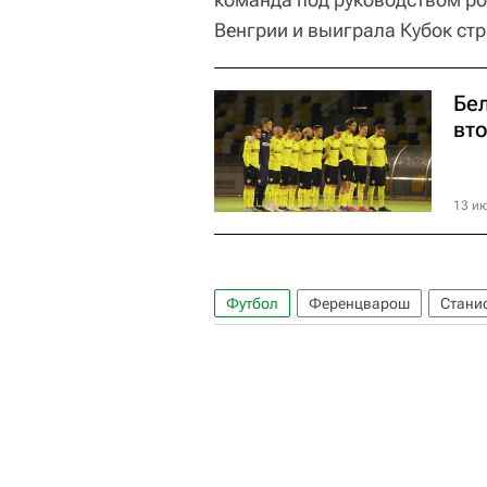
Венгрии и выиграла Кубок ст
Бе
вт
13 ию
Футбол
Ференцварош
Стани