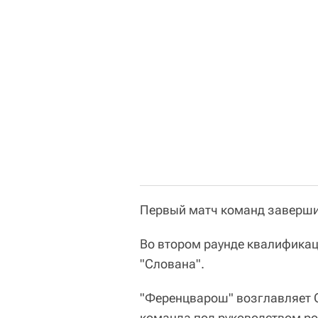
Первый матч команд завершил
Во втором раунде квалификац
"Слована".
"Ференцварош" возглавляет 
команда под руководством ро