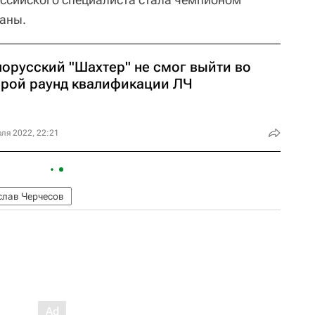
раны.
лорусский "Шахтер" не смог выйти во
орой раунд квалификации ЛЧ
ля 2022, 22:21
слав Черчесов