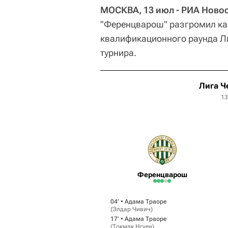
МОСКВА, 13 июл - РИА Новос
"Ференцварош" разгромил каз
квалификационного раунда Л
турнира.
Лига Ч
13
Ференцварош
04‎’‎ •
Адама Траоре
(
Элдар Чивич
)
17‎’‎ •
Адама Траоре
(
Токмак Нгуен
)