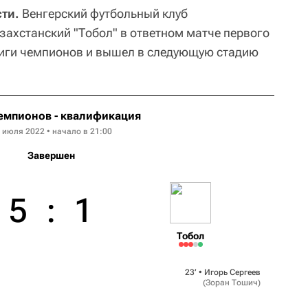
ти.
Венгерский футбольный клуб
ахстанский "Тобол" в ответном матче первого
иги чемпионов и вышел в следующую стадию
емпионов - квалификация
 июля 2022 • начало в 21:00
Завершен
5
:
1
Тобол
23‎’‎ •
Игорь Сергеев
(
Зоран Тошич
)