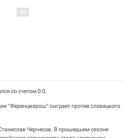
ся со счетом 0:0.
ии "Ференцварош" сыграет против словацкого
Станислав Черчесов. В прошедшем сезоне
ссийского специалиста стала чемпионом