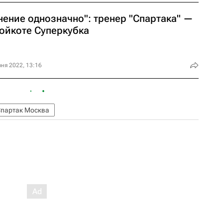
нение однозначно": тренер "Спартака" —
бойкоте Суперкубка
ня 2022, 13:16
партак Москва