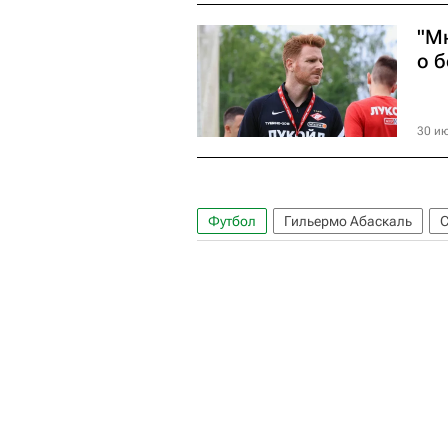
"М
о 
30 ию
Футбол
Гильермо Абаскаль
С